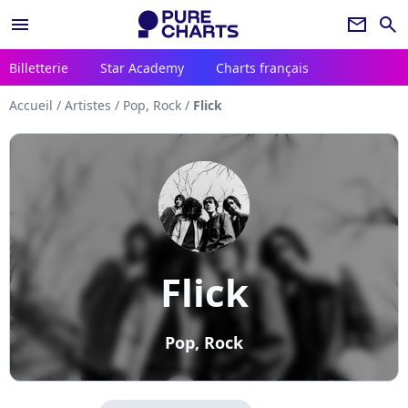
menu
newsletter
search
Billetterie
Star Academy
Charts français
Accueil
/
Artistes
/
Pop, Rock
/
Flick
Flick
Pop, Rock