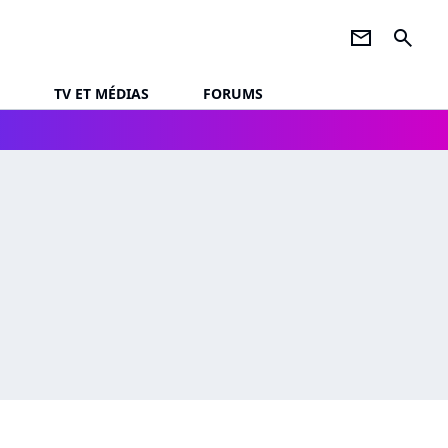
newsletter
search
TV ET MÉDIAS
FORUMS