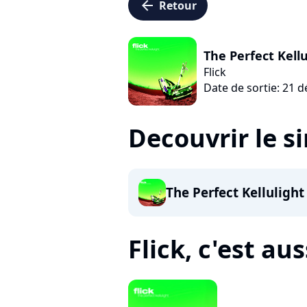
arrow_left
Retour
The Perfect Kellu
Flick
Date de sortie: 21 
Decouvrir le s
The Perfect Kellulight
Flick, c'est auss