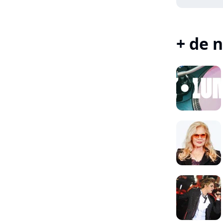
+ de n