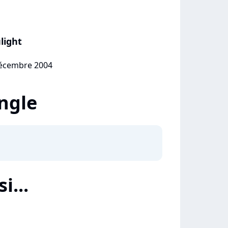
light
décembre 2004
ingle
i...