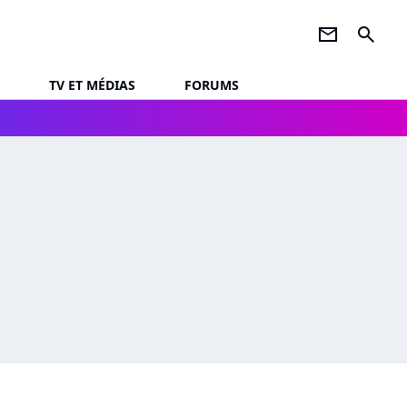
newsletter
search
TV ET MÉDIAS
FORUMS