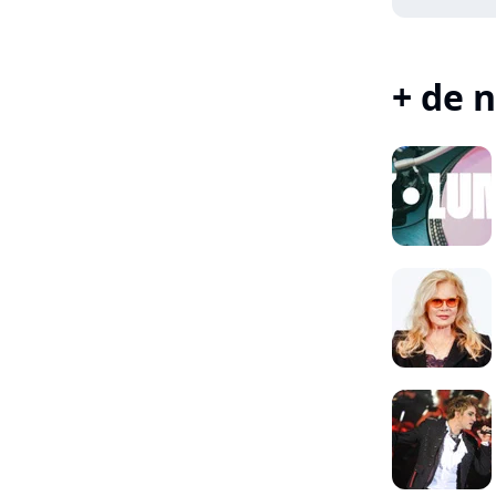
+ de n