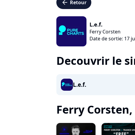
arrow_left
Retour
L.e.f.
Ferry Corsten
Date de sortie: 17 ju
Decouvrir le s
L.e.f.
Ferry Corsten, 