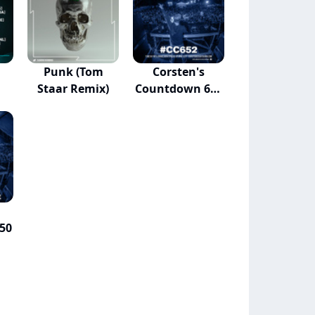
Punk (Tom
Corsten's
Staar Remix)
Countdown 652
- Yea...
50