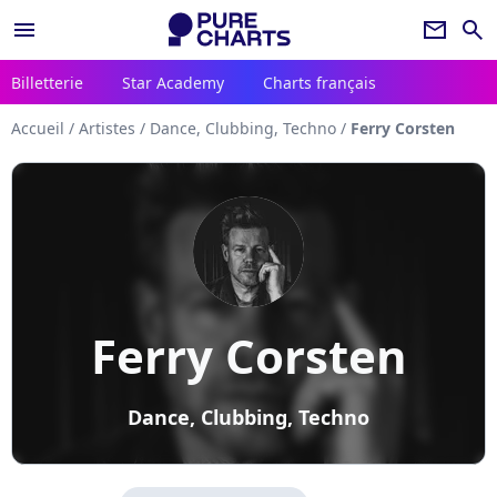
menu
newsletter
search
Billetterie
Star Academy
Charts français
Accueil
/
Artistes
/
Dance, Clubbing, Techno
/
Ferry Corsten
Ferry Corsten
Dance, Clubbing, Techno