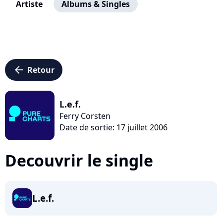
Artiste
Albums & Singles
arrow_left
Retour
L.e.f.
Ferry Corsten
Date de sortie: 17 juillet 2006
Decouvrir le single
L.e.f.