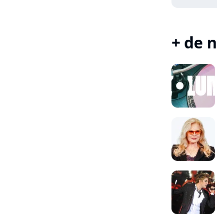
+ de n