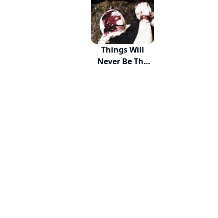
Things Will
Never Be The
Way...