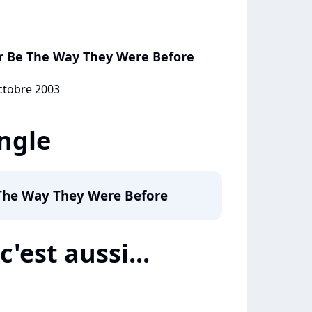
er Be The Way They Were Before
octobre 2003
ingle
 The Way They Were Before
c'est aussi...