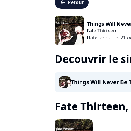
arrow_left
Retour
Things Will Nev
Fate Thirteen
Date de sortie: 21 
Decouvrir le s
Things Will Never Be
Fate Thirteen, 