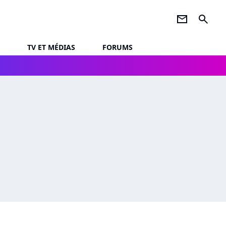
newsletter
search
TV ET MÉDIAS
FORUMS