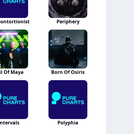
ontortionist
Periphery
il Of Maya
Born Of Osiris
Intervals
Polyphia