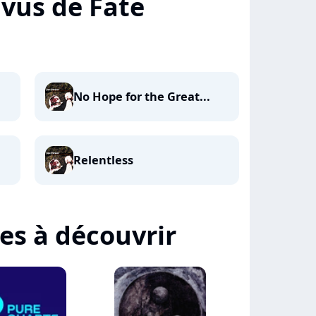
+ vus de Fate
No Hope for the Great...
Relentless
tes à découvrir