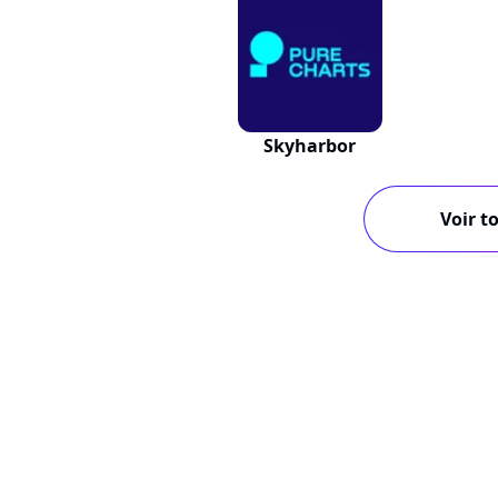
Skyharbor
Voir to