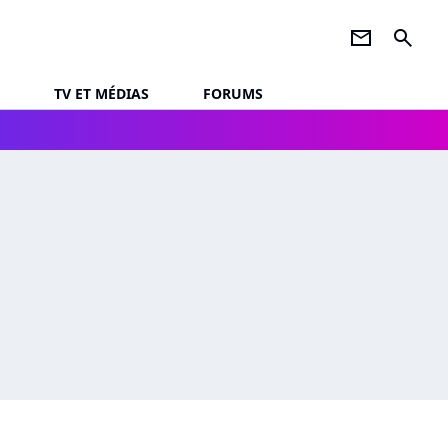
newsletter
search
TV ET MÉDIAS
FORUMS