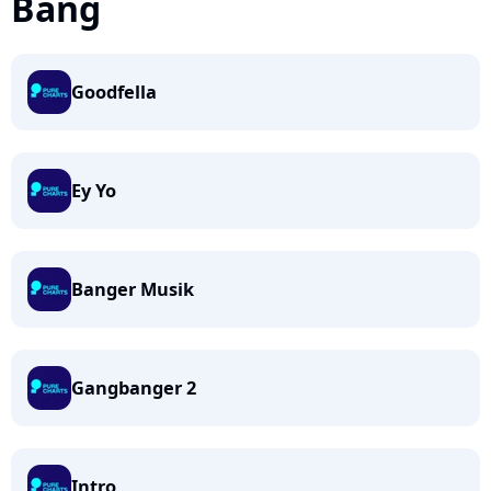
Bang
Goodfella
Ey Yo
Banger Musik
Gangbanger 2
Intro