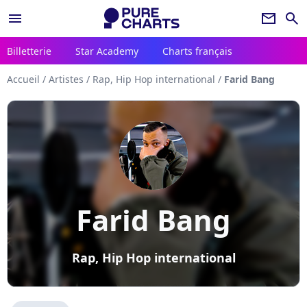
menu
newsletter
search
Billetterie
Star Academy
Charts français
Accueil
/
Artistes
/
Rap, Hip Hop international
/
Farid Bang
Farid Bang
Rap, Hip Hop international