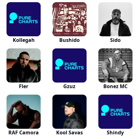
Kollegah
Bushido
Sido
Fler
Gzuz
Bonez MC
RAF Camora
Kool Savas
Shindy