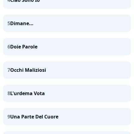
4
Ciao Sono Io
5
Dimane...
6
Doie Parole
7
Occhi Maliziosi
8
L'urdema Vota
9
Una Parte Del Cuore