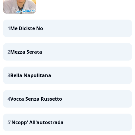
1
Me Diciste No
2
Mezza Serata
3
Bella Napulitana
4
Vocca Senza Russetto
5
'Ncopp' All'autostrada