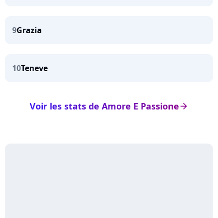
9
Grazia
10
Teneve
Voir les stats de Amore E Passione
arrow_right