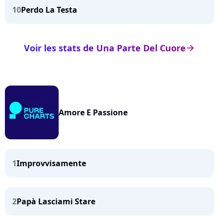
10
Perdo La Testa
Voir les stats de Una Parte Del Cuore
arrow_right
Amore E Passione
1
Improvvisamente
2
Papà Lasciami Stare