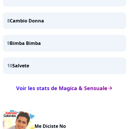
8
Cambio Donna
9
Bimba Bimba
10
Salvete
Voir les stats de Magica & Sensuale
arrow_right
Me Diciste No