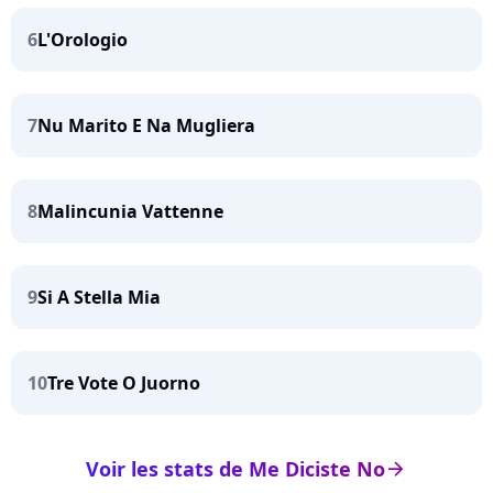
6
L'Orologio
7
Nu Marito E Na Mugliera
8
Malincunia Vattenne
9
Si A Stella Mia
10
Tre Vote O Juorno
Voir les stats de Me Diciste No
arrow_right