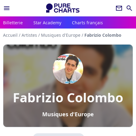
menu
newsletter
search
Billetterie
Star Academy
Charts français
Accueil
/
Artistes
/
Musiques d'Europe
/
Fabrizio Colombo
Fabrizio Colombo
Musiques d'Europe