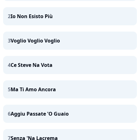
2
Io Non Esisto Più
3
Voglio Voglio Voglio
4
Ce Steve Na Vota
5
Ma Ti Amo Ancora
6
Aggiu Passate 'O Guaio
7
Senza 'Na Lacrema