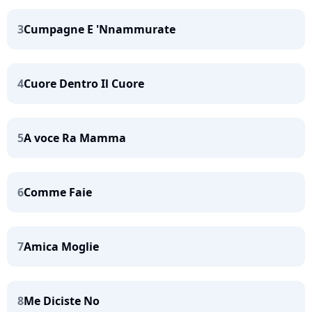
3
Cumpagne E 'Nnammurate
4
Cuore Dentro Il Cuore
5
A voce Ra Mamma
6
Comme Faie
7
Amica Moglie
8
Me Diciste No