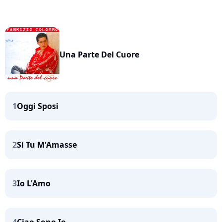
Una Parte Del Cuore
1
Oggi Sposi
2
Si Tu M'Amasse
3
Io L'Amo