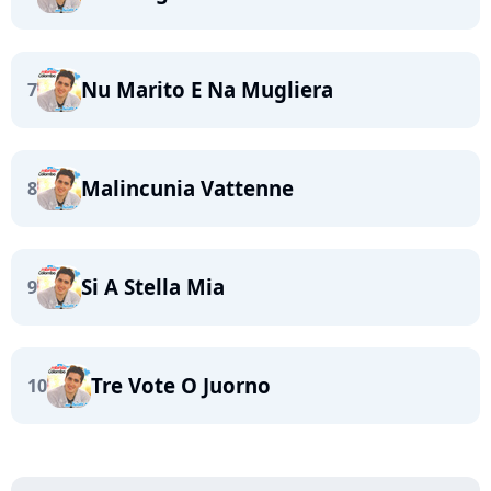
Nu Marito E Na Mugliera
7
Malincunia Vattenne
8
Si A Stella Mia
9
Tre Vote O Juorno
10