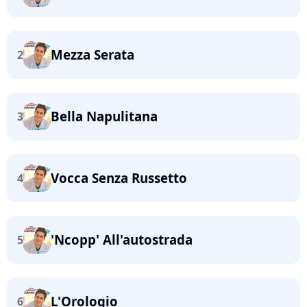
Mezza Serata
2
Bella Napulitana
3
Vocca Senza Russetto
4
'Ncopp' All'autostrada
5
L'Orologio
6