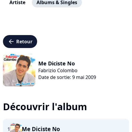
Artiste
Albums & Singles
arrow_left
Retour
Me Diciste No
Fabrizio Colombo
Date de sortie: 9 mai 2009
Découvrir l'album
Me Diciste No
1