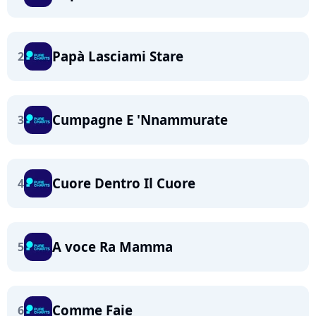
Papà Lasciami Stare
2
Cumpagne E 'Nnammurate
3
Cuore Dentro Il Cuore
4
A voce Ra Mamma
5
Comme Faie
6