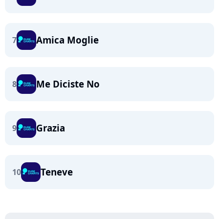
Amica Moglie
7
Me Diciste No
8
Grazia
9
Teneve
10