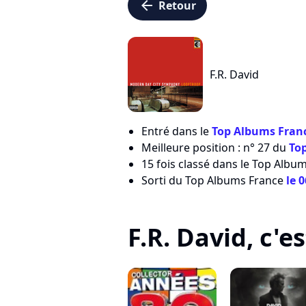
arrow_left
Retour
F.R. David
Entré dans le
Top Albums Franc
Meilleure position : n° 27 du
To
15 fois classé dans le Top Albu
Sorti du Top Albums France
le 
F.R. David, c'es