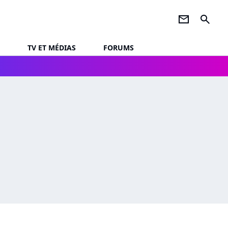
newsletter
search
TV ET MÉDIAS
FORUMS