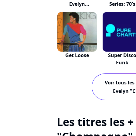
Evelyn
Series: 70's
"champagne...
Soul...
Get Loose
Super Disc
Funk
Voir tous les
Evelyn "
Les titres les 