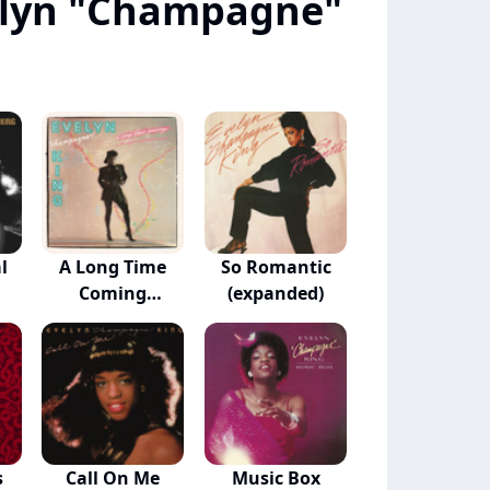
elyn "Champagne"
l
A Long Time
So Romantic
Coming
(expanded)
.
(expanded)
s
Call On Me
Music Box