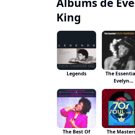
Albums de Ev
King
Legends
The Essentia
Evelyn
"Champag..
The Best Of
The Master