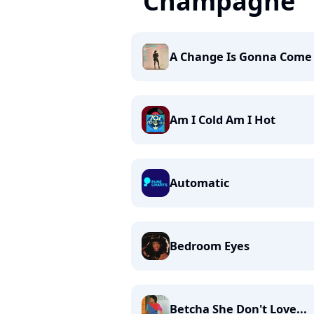
"Champagne" 
A Change Is Gonna Come
Am I Cold Am I Hot
Automatic
Bedroom Eyes
Betcha She Don't Love...