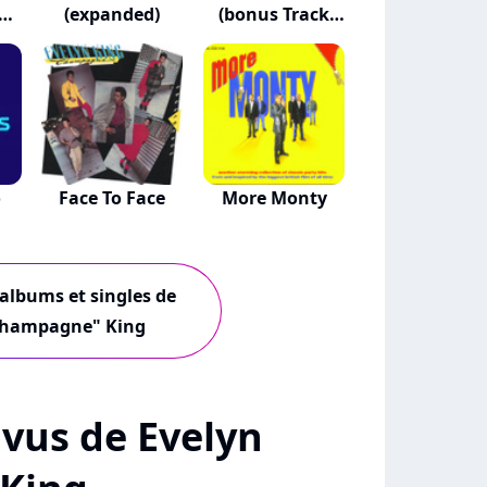
(expanded)
(bonus Track
Version)
o
Face To Face
More Monty
 albums et singles de
Champagne" King
+ vus de Evelyn