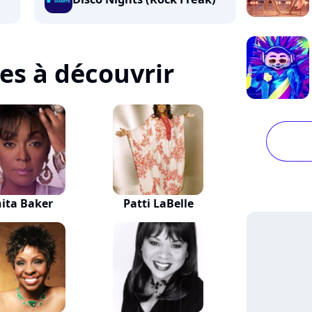
tes à découvrir
ita Baker
Patti LaBelle