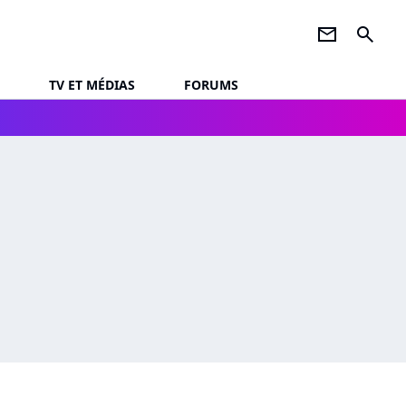
newsletter
search
TV ET MÉDIAS
FORUMS