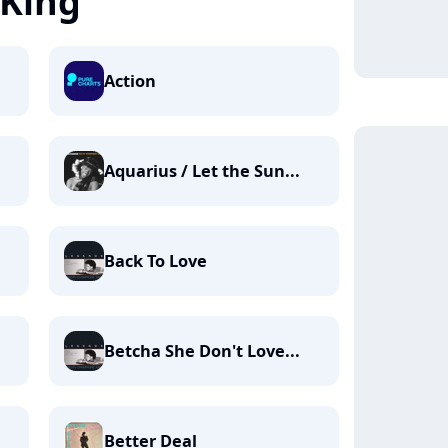
King
Action
Aquarius / Let the Sun...
Back To Love
Betcha She Don't Love...
Better Deal