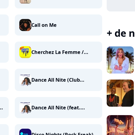
Call on Me
+ de n
Cherchez La Femme /...
Dance All Nite (Club...
..
Dance All Nite (feat....
Disco Nights (Rock Freak)