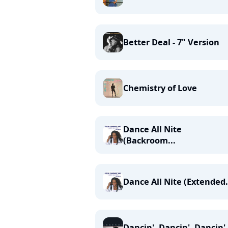
Better Deal - 7" Version
Chemistry of Love
Dance All Nite
(Backroom...
Dance All Nite (Extended.
Dancin', Dancin', Dancin'