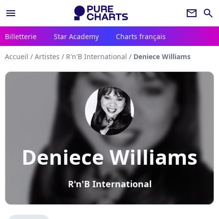
menu
newsletter
search
Billetterie
Star Academy
Charts français
Accueil
/
Artistes
/
R'n'B International
/
Deniece Williams
Deniece Williams
R'n'B International