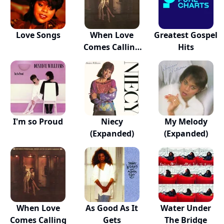
Love Songs
When Love
Greatest Gospel
Comes Calling
Hits
(Expa...
I'm so Proud
Niecy
My Melody
(Expanded)
(Expanded)
When Love
As Good As It
Water Under
Comes Calling
Gets
The Bridge