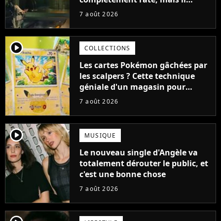
aurait pu être encore pire à
7 août 2026
cause de son acteur
player2
COLLECTIONS
Les cartes Pokémon gâchées par
les scalpers ? Cette technique
géniale d'un magasin pour
ruiner les revendeurs
7 août 2026
player2
MUSIQUE
Le nouveau single d'Angèle va
totalement dérouter le public, et
c'est une bonne chose
7 août 2026