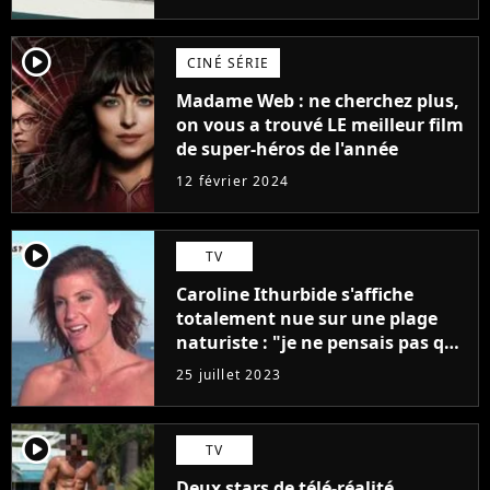
player2
CINÉ SÉRIE
Madame Web : ne cherchez plus,
on vous a trouvé LE meilleur film
de super-héros de l'année
12 février 2024
player2
TV
Caroline Ithurbide s'affiche
totalement nue sur une plage
naturiste : "je ne pensais pas que
j'arriverais à le faire..."
25 juillet 2023
player2
TV
Deux stars de télé-réalité