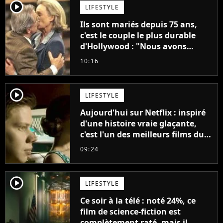
player2
LIFESTYLE
Ils sont mariés depuis 75 ans,
c'est le couple le plus durable
d'Hollywood : "Nous avons
avancé jour après jour, et les
10:16
jours se sont transformés en
décennies"
player2
LIFESTYLE
Aujourd'hui sur Netflix : inspiré
d'une histoire vraie glaçante,
c'est l'un des meilleurs films du
21ème siècle
09:24
player2
LIFESTYLE
Ce soir à la télé : noté 24%, ce
film de science-fiction est
complètement raté, mais il