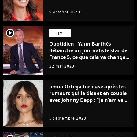
9 octobre 2023
player2
TV
Quotidien : Yann Barthès
débauche un journaliste star de
France 5, ce que cela va changer
à la rentrée
22 mai 2023
Jenna Ortega furieuse après les
rumeurs qui la disent en couple
avec Johnny Depp : "Je n'arrive
même pas..."
5 septembre 2023