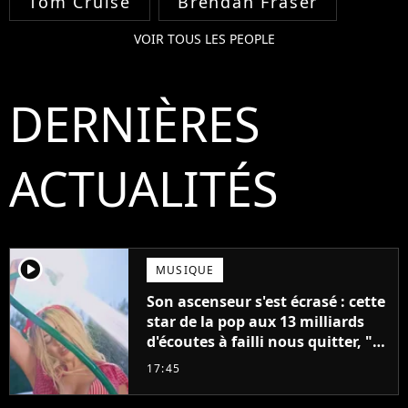
Tom Cruise
Brendan Fraser
VOIR TOUS LES PEOPLE
DERNIÈRES
ACTUALITÉS
player2
MUSIQUE
Son ascenseur s'est écrasé : cette
star de la pop aux 13 milliards
d'écoutes à failli nous quitter, "Je
pensais ne plus jamais chanter"
17:45