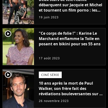
débarquent sur Jacquie et Michel
et tournent un film porno : les
premières images du tournage
19 juin 2023
(exclu)
player2
"Ce corps de folie !" : Karine Le
Marchand enflamme la Toile en
posant en bikini pour ses 55 ans
17 août 2023
player2
CINÉ SÉRIE
10 ans après la mort de Paul
Walker, son frère fait des
révélations bouleversantes sur la
réaction des acteurs de Fast and
26 novembre 2023
Furious