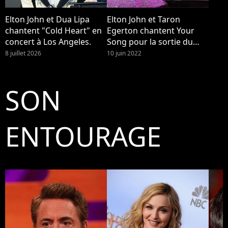
Elton John et Dua Lipa
Elton John et Taron
chantent "Cold Heart" en
Egerton chantent Your
concert à Los Angeles.
Song pour la sortie du
film Rocketman
8 juillet 2026
10 juin 2022
SON
ENTOURAGE