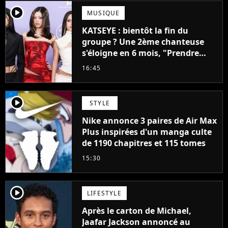
player2
MUSIQUE
KATSEYE : bientôt la fin du
groupe ? Une 2ème chanteuse
s'éloigne en 6 mois, "Prendre
cette décision n’a pas été facile"
16:45
player2
STYLE
Nike annonce 3 paires de Air Max
Plus inspirées d'un manga culte
de 1190 chapitres et 115 tomes
15:30
player2
LIFESTYLE
Après le carton de Michael,
Jaafar Jackson annoncé au