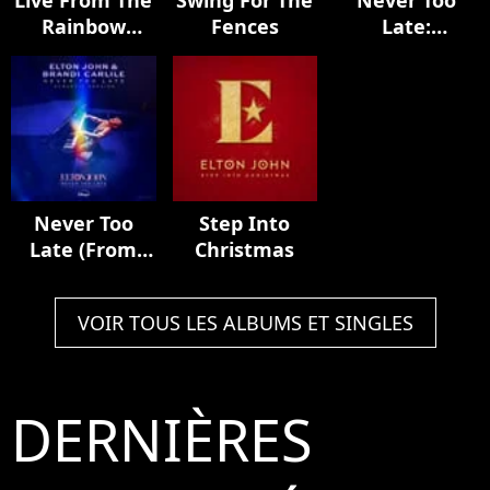
Live From The
Swing For The
Never Too
Rainbow
Fences
Late:
Theatre With
Soundtrack To
Ray Cooper
The Disney+
Documentary
Never Too
Step Into
Late (From
Christmas
The Film
“Elton John:
VOIR TOUS LES ALBUMS ET SINGLES
Never Too
Late”)
(Acoustic
Version)
DERNIÈRES