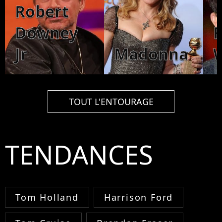
Robert
Downey
Jr
Madonna
W
TOUT L'ENTOURAGE
TENDANCES
Tom Holland
Harrison Ford