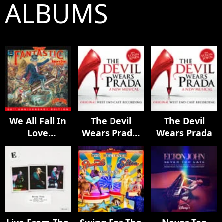
ALBUMS
We All Fall In
The Devil
The Devil
Love
Wears Prada:
Wears Prada
Sometimes
A New Musical
(Session
Demo)