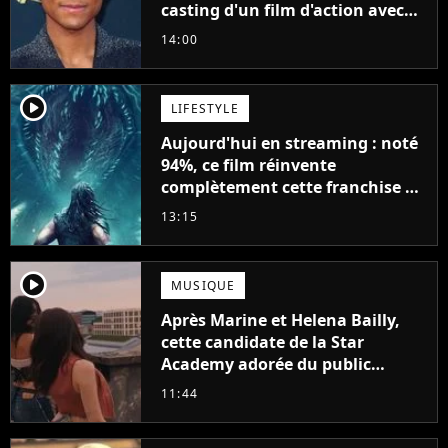
casting d'un film d'action avec
Will Smith
14:00
player2
LIFESTYLE
Aujourd'hui en streaming : noté
94%, ce film réinvente
complètement cette franchise de
science-fiction vieille de 40 ans
13:15
player2
MUSIQUE
Après Marine et Helena Bailly,
cette candidate de la Star
Academy adorée du public
annonce son premier album,
11:44
"C'est tellement puissant"