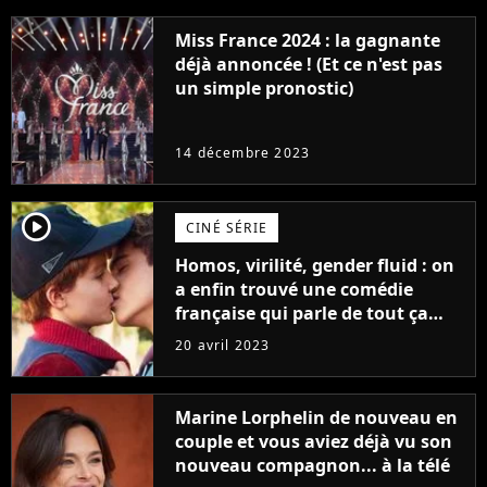
Miss France 2024 : la gagnante
déjà annoncée ! (Et ce n'est pas
un simple pronostic)
14 décembre 2023
player2
CINÉ SÉRIE
Homos, virilité, gender fluid : on
a enfin trouvé une comédie
française qui parle de tout ça
sans être super ringarde
20 avril 2023
Marine Lorphelin de nouveau en
couple et vous aviez déjà vu son
nouveau compagnon... à la télé