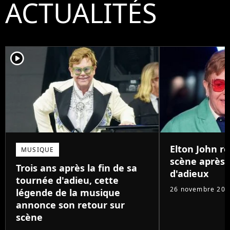
ACTUALITÉS
player2
Elton John r
MUSIQUE
scène après 
Trois ans après la fin de sa
d'adieux
tournée d'adieu, cette
26 novembre 202
légende de la musique
annonce son retour sur
scène