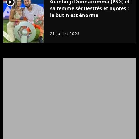
player2
Gianluigi Donnarumma (PSG) et
sa femme séquestrés et ligotés :
le butin est énorme
21 juillet 2023