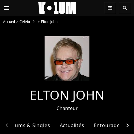
menu
newsletter
search
Accueil
Célébrités
Elton John
ELTON JOHN
Chanteur
chevron_left
chevron_right
Albums & Singles
Actualités
Entourage
F