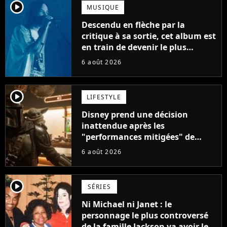
player2
MUSIQUE
Descendu en flèche par la
critique à sa sortie, cet album est
en train de devenir le plus
populaire de son auteur
6 août 2026
player2
LIFESTYLE
Disney prend une décision
inattendue après les
"performances mitigées" de
Vaiana et The Mandalorian &
6 août 2026
Grogu au box-office
player2
SÉRIES
Ni Michael ni Janet : le
personnage le plus controversé
de la famille Jackson va avoir le