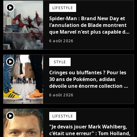
player2
LIFESTYLE
Spider-Man : Brand New Day et
l'annulation de Blade montrent
que Marvel n'est plus capable de
faire quoi que ce soit de simple
6 août 2026
player2
STYLE
Cringes ou bluffantes ? Pour les
30 ans de Pokémon, adidas
dévoile une énorme collection de
sneakers et je ne sais pas quoi en
6 août 2026
penser
player2
LIFESTYLE
"Je devais jouer Mark Wahlberg,
c'était une erreur" : Tom Holland,