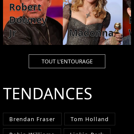
Robert
Downey
Jr
Madonna
W
TOUT L'ENTOURAGE
TENDANCES
Brendan Fraser
Tom Holland