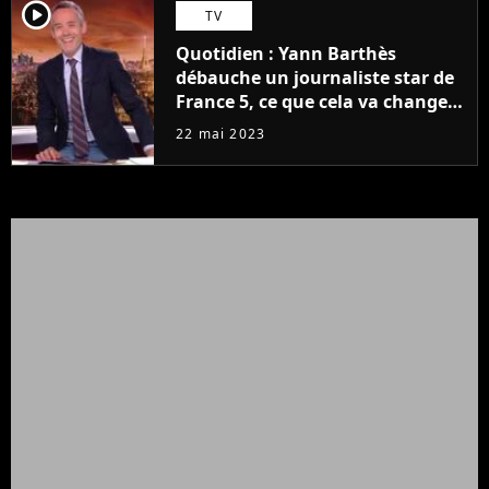
player2
TV
Quotidien : Yann Barthès
débauche un journaliste star de
France 5, ce que cela va changer
à la rentrée
22 mai 2023