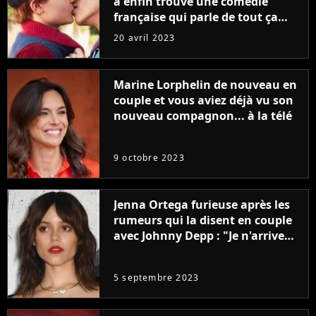
a enfin trouvé une comédie
française qui parle de tout ça
sans être super ringarde
20 avril 2023
Marine Lorphelin de nouveau en
couple et vous aviez déjà vu son
nouveau compagnon... à la télé
9 octobre 2023
Jenna Ortega furieuse après les
rumeurs qui la disent en couple
avec Johnny Depp : "Je n'arrive
même pas..."
5 septembre 2023