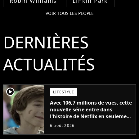
Robin Williams
Linkin Park
VOIR TOUS LES PEOPLE
DERNIÈRES
ACTUALITÉS
player2
LIFESTYLE
Avec 106,7 millions de vues, cette
nouvelle série entre dans
l'histoire de Netflix en seulement
48 jours
6 août 2026