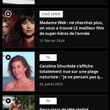
player2
CINÉ SÉRIE
Madame Web : ne cherchez plus,
on vous a trouvé LE meilleur film
de super-héros de l'année
12 février 2024
player2
TV
Caroline Ithurbide s'affiche
totalement nue sur une plage
naturiste : "je ne pensais pas que
j'arriverais à le faire..."
25 juillet 2023
player2
TV
Deux stars de télé-réalité