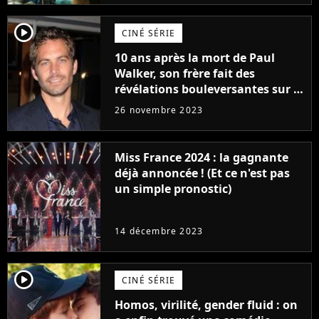
player2
CINÉ SÉRIE
10 ans après la mort de Paul
Walker, son frère fait des
révélations bouleversantes sur la
réaction des acteurs de Fast and
26 novembre 2023
Furious
Miss France 2024 : la gagnante
déjà annoncée ! (Et ce n'est pas
un simple pronostic)
14 décembre 2023
player2
CINÉ SÉRIE
Homos, virilité, gender fluid : on