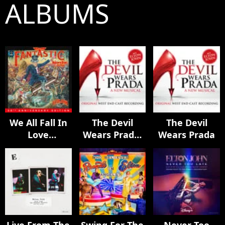
ALBUMS
We All Fall In
The Devil
The Devil
Love
Wears Prada:
Wears Prada
Sometimes
A New Musical
(Session
Demo)