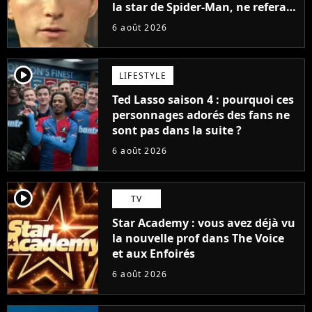
la star de Spider-Man, ne referait
pas ce blockbuster
6 août 2026
player2
LIFESTYLE
Ted Lasso saison 4 : pourquoi ces
personnages adorés des fans ne
sont pas dans la suite ?
6 août 2026
player2
TV
Star Academy : vous avez déjà vu
la nouvelle prof dans The Voice
et aux Enfoirés
6 août 2026