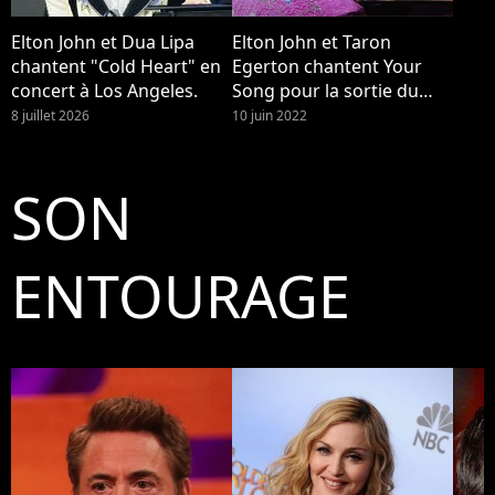
Elton John et Dua Lipa
Elton John et Taron
chantent "Cold Heart" en
Egerton chantent Your
concert à Los Angeles.
Song pour la sortie du
film Rocketman
8 juillet 2026
10 juin 2022
SON
ENTOURAGE