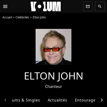
menu
newsletter
search
Accueil
Célébrités
Elton John
ELTON JOHN
Chanteur
chevron_left
chevron_right
Albums & Singles
Actualités
Entourage
F