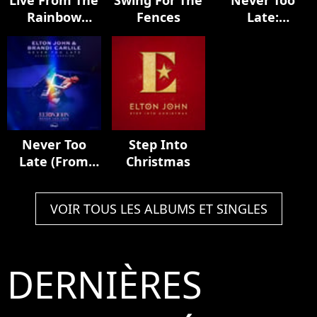
Live From The
Swing For The
Never Too
Rainbow
Fences
Late:
Theatre With
Soundtrack To
Ray Cooper
The Disney+
Documentary
Never Too
Step Into
Late (From
Christmas
The Film
“Elton John:
VOIR TOUS LES ALBUMS ET SINGLES
Never Too
Late”)
(Acoustic
Version)
DERNIÈRES