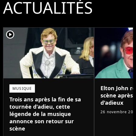
ACTUALITÉS
player2
Elton John r
MUSIQUE
scène après 
Trois ans après la fin de sa
d'adieux
tournée d'adieu, cette
26 novembre 202
légende de la musique
annonce son retour sur
scène