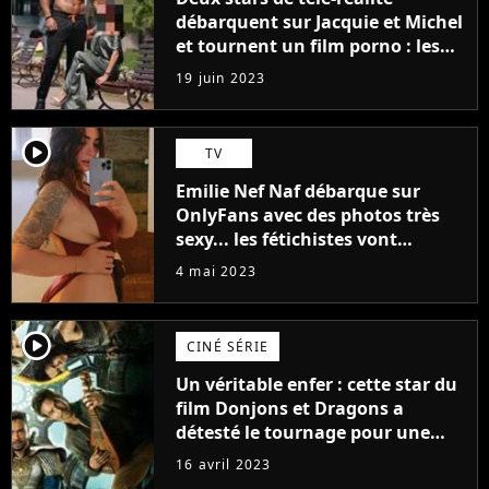
débarquent sur Jacquie et Michel
et tournent un film porno : les
premières images du tournage
19 juin 2023
(exclu)
player2
TV
Emilie Nef Naf débarque sur
OnlyFans avec des photos très
sexy... les fétichistes vont
prendre leur pied !
4 mai 2023
player2
CINÉ SÉRIE
Un véritable enfer : cette star du
film Donjons et Dragons a
détesté le tournage pour une
raison très spéciale
16 avril 2023