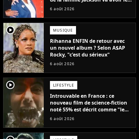
droit à sa propre série
6 août 2026
player2
MUSIQUE
Rihanna ENFIN de retour avec
un nouvel album ? Selon A$AP
Rocky, "c'est du sérieux"
6 août 2026
player2
LIFESTYLE
Introuvable en France : ce
nouveau film de science-fiction
noté 55% est décrit comme "le
plus stupide de l'année"
6 août 2026