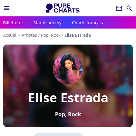
menu
newsletter
search
Billetterie
Star Academy
Charts français
Accueil
/
Artistes
/
Pop, Rock
/
Elise Estrada
Elise Estrada
Pop, Rock