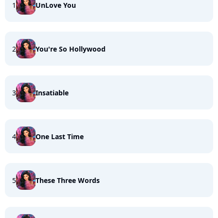
1
UnLove You
2
You're So Hollywood
3
Insatiable
4
One Last Time
5
These Three Words