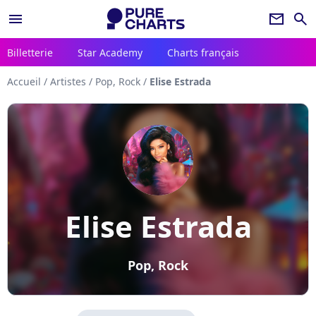
menu
newsletter
search
Billetterie
Star Academy
Charts français
Accueil
/
Artistes
/
Pop, Rock
/
Elise Estrada
Elise Estrada
Pop, Rock