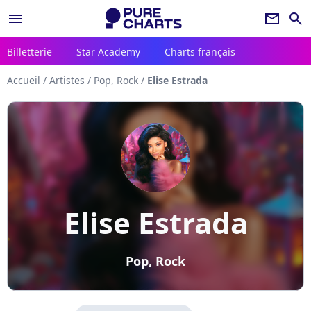
menu
newsletter
search
Billetterie
Star Academy
Charts français
Accueil
/
Artistes
/
Pop, Rock
/
Elise Estrada
Elise Estrada
Pop, Rock