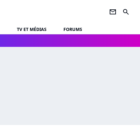
newsletter
search
TV ET MÉDIAS
FORUMS