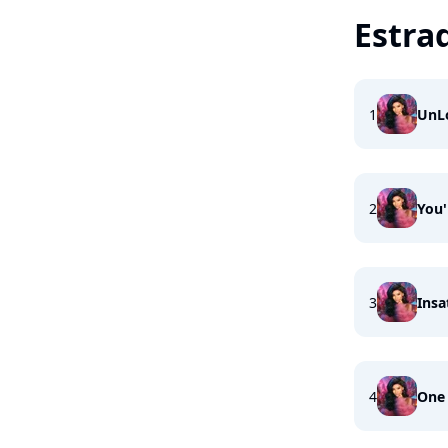
Estra
1
UnL
2
You'
3
Insa
4
One 