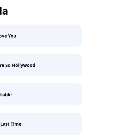
da
ove You
re So Hollywood
tiable
Last Time