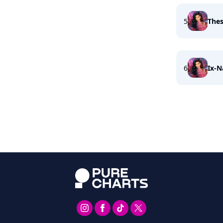
5
The
6
Ix-N