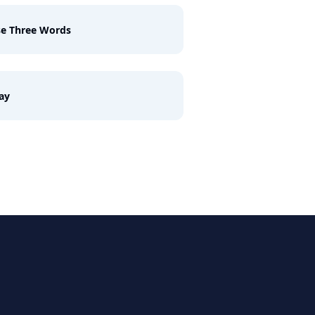
se Three Words
ay