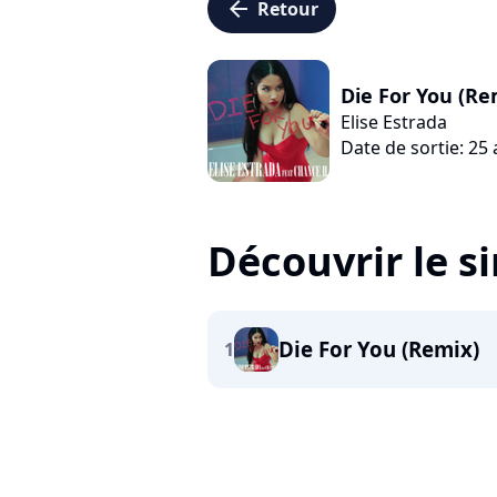
arrow_left
Retour
Die For You (Re
Elise Estrada
Date de sortie: 25
Découvrir le s
Die For You (Remix)
1