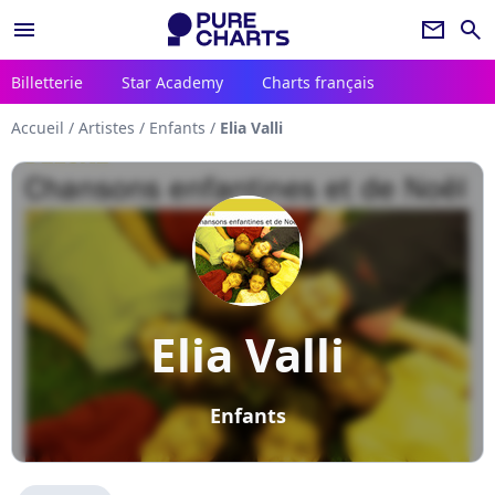
menu
newsletter
search
Billetterie
Star Academy
Charts français
Accueil
/
Artistes
/
Enfants
/
Elia Valli
Elia Valli
Enfants