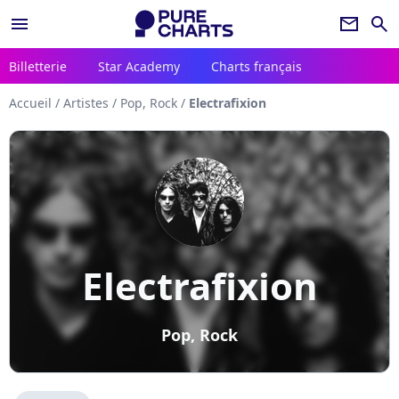
menu
newsletter
search
Billetterie
Star Academy
Charts français
Accueil
/
Artistes
/
Pop, Rock
/
Electrafixion
Electrafixion
Pop, Rock