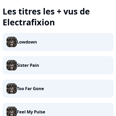
Les titres les + vus de
Electrafixion
Lowdown
Sister Pain
Too Far Gone
Feel My Pulse