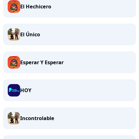
El Hechicero
El Único
Esperar Y Esperar
HOY
Incontrolable