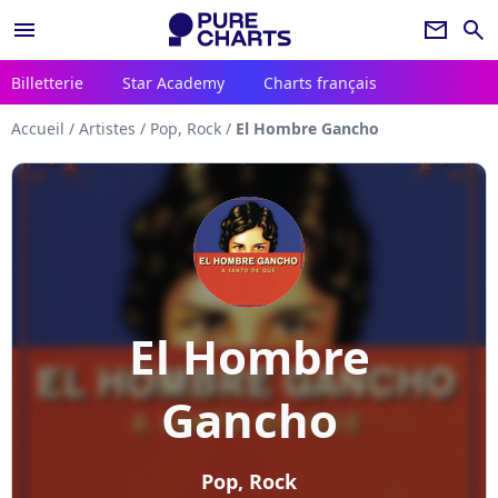
menu
newsletter
search
Billetterie
Star Academy
Charts français
Accueil
/
Artistes
/
Pop, Rock
/
El Hombre Gancho
El Hombre
Gancho
Pop, Rock