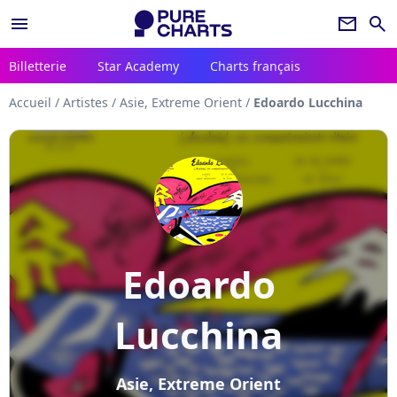
menu
newsletter
search
Billetterie
Star Academy
Charts français
Accueil
/
Artistes
/
Asie, Extreme Orient
/
Edoardo Lucchina
Edoardo
Lucchina
Asie, Extreme Orient