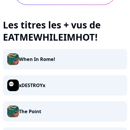
Les titres les + vus de
EATMEWHILEIMHOT!
When In Rome!
xDESTROYx
The Point