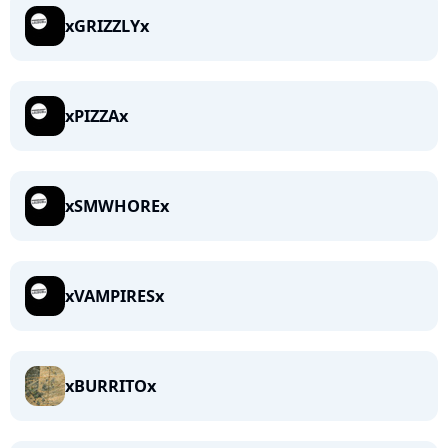
xGRIZZLYx
xPIZZAx
xSMWHOREx
xVAMPIRESx
xBURRITOx