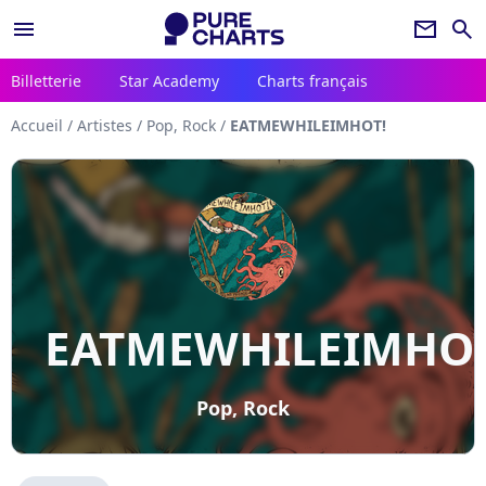
menu
newsletter
search
Billetterie
Star Academy
Charts français
Accueil
/
Artistes
/
Pop, Rock
/
EATMEWHILEIMHOT!
EATMEWHILEIMHOT
Pop, Rock