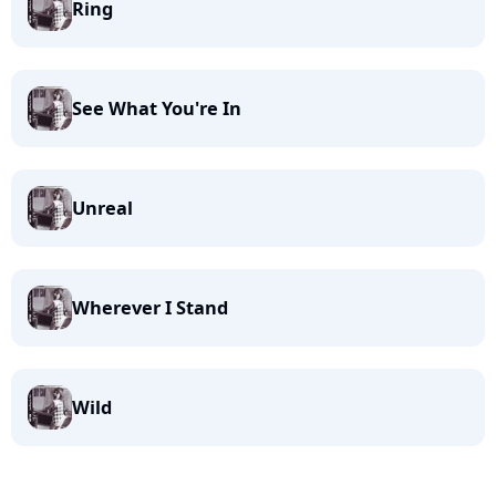
Ring
See What You're In
Unreal
Wherever I Stand
Wild