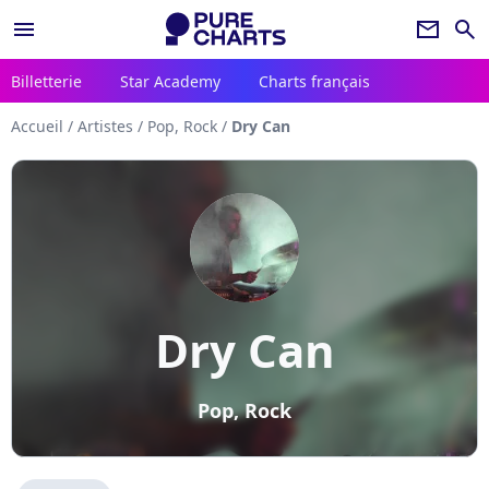
menu
newsletter
search
Billetterie
Star Academy
Charts français
Accueil
/
Artistes
/
Pop, Rock
/
Dry Can
Dry Can
Pop, Rock