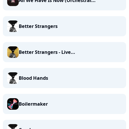
All We Have Is Now (Orchestral...
Better Strangers
Better Strangers - Live...
Blood Hands
Boilermaker