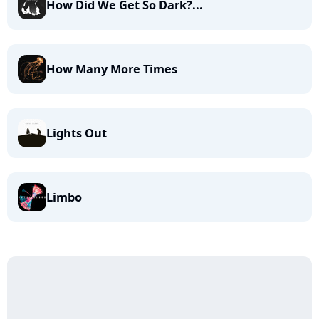
How Did We Get So Dark?...
How Many More Times
Lights Out
Limbo