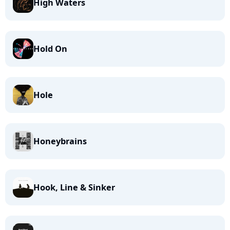
High Waters
Hold On
Hole
Honeybrains
Hook, Line & Sinker