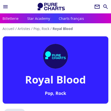
menu
newsletter
search
Billetterie
Star Academy
Charts français
Accueil
/
Artistes
/
Pop, Rock
/
Royal Blood
Royal Blood
Pop, Rock