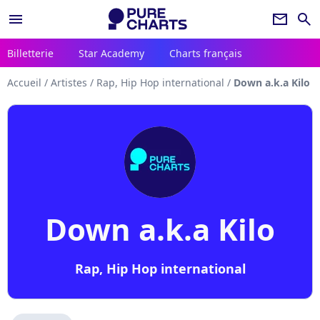
menu
newsletter
search
Billetterie
Star Academy
Charts français
Accueil
/
Artistes
/
Rap, Hip Hop international
/
Down a.k.a Kilo
Down a.k.a Kilo
Rap, Hip Hop international