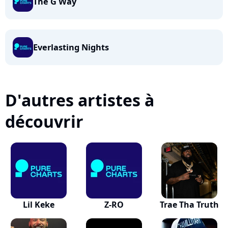
The G Way
Everlasting Nights
D'autres artistes à
découvrir
Lil Keke
Z-RO
Trae Tha Truth