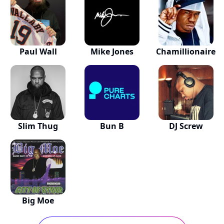
Paul Wall
Mike Jones
Chamillionaire
Slim Thug
Bun B
DJ Screw
Big Moe