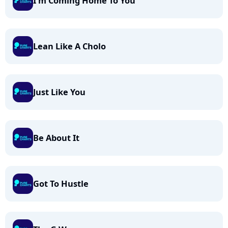
I'm Coming Home To You
Lean Like A Cholo
Just Like You
Be About It
Got To Hustle