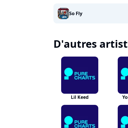
So Fly
D'autres artis
Lil Keed
Yo