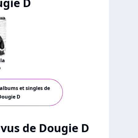
ugie D
lla
b
 albums et singles de
Dougie D
+ vus de Dougie D