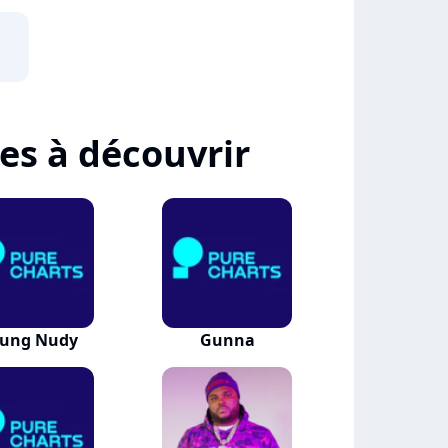
tes à découvrir
ung Nudy
Gunna