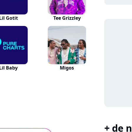
Lil Gotit
Tee Grizzley
Lil Baby
Migos
+ de n