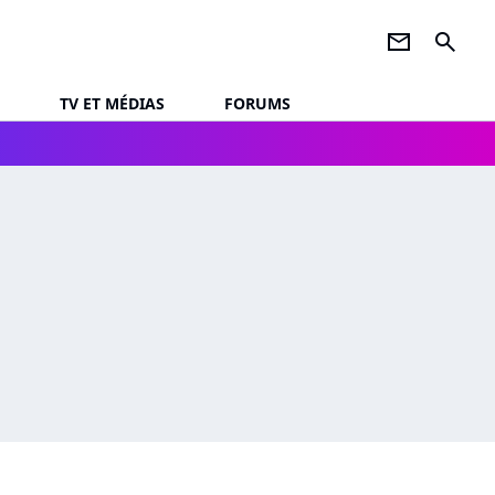
newsletter
search
TV ET MÉDIAS
FORUMS