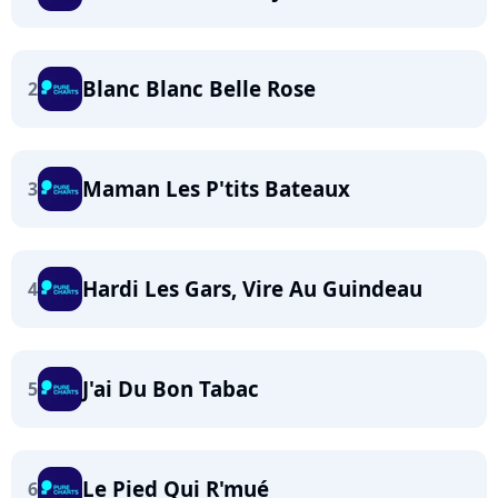
Blanc Blanc Belle Rose
2
Maman Les P'tits Bateaux
3
Hardi Les Gars, Vire Au Guindeau
4
J'ai Du Bon Tabac
5
Le Pied Qui R'mué
6