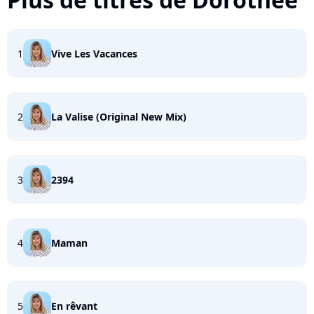
1
Vive Les Vacances
2
La Valise (Original New Mix)
3
2394
4
Maman
5
En rêvant