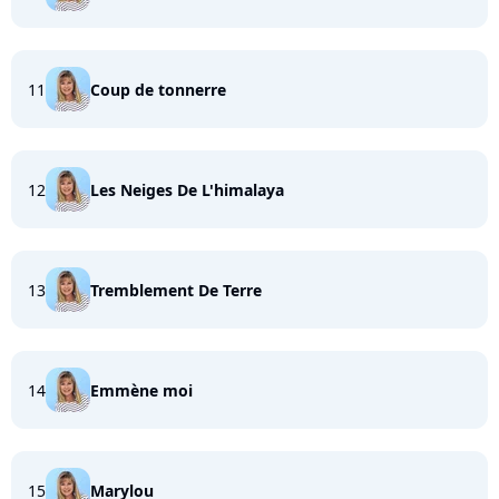
11
Coup de tonnerre
12
Les Neiges De L'himalaya
13
Tremblement De Terre
14
Emmène moi
15
Marylou