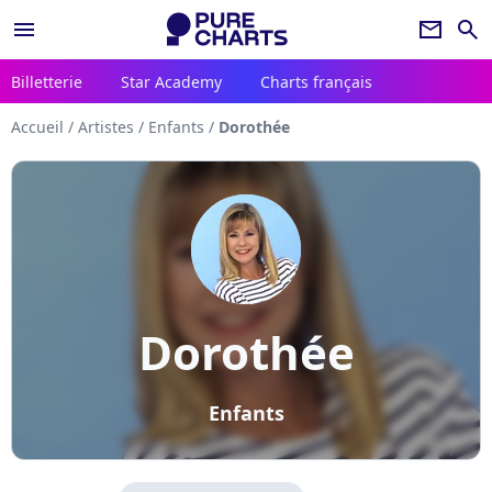
menu
newsletter
search
Billetterie
Star Academy
Charts français
Accueil
/
Artistes
/
Enfants
/
Dorothée
Dorothée
Enfants