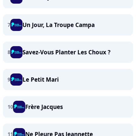
Un Jour, La Troupe Campa
7
Savez-Vous Planter Les Choux ?
8
Le Petit Mari
9
Frère Jacques
10
Ne Pleure Pas Jeannette
11