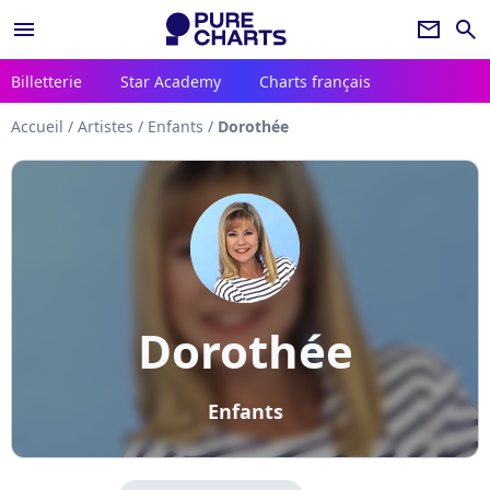
menu
newsletter
search
Billetterie
Star Academy
Charts français
Accueil
/
Artistes
/
Enfants
/
Dorothée
Dorothée
Enfants