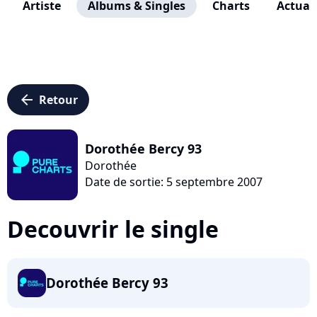
Artiste
Albums & Singles
Charts
Actuali
arrow_left
Retour
Dorothée Bercy 93
Dorothée
Date de sortie: 5 septembre 2007
Decouvrir le single
Dorothée Bercy 93