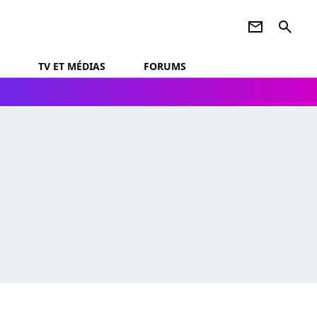
newsletter
search
TV ET MÉDIAS
FORUMS