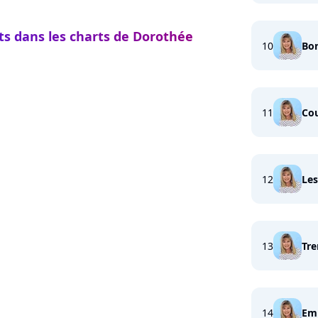
ts dans les charts de Dorothée
10
Bon
11
Cou
12
Les
13
Tr
14
Em