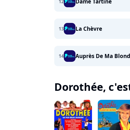
Dame Tartine
12
La Chèvre
13
Auprès De Ma Blon
14
Dorothée, c'est