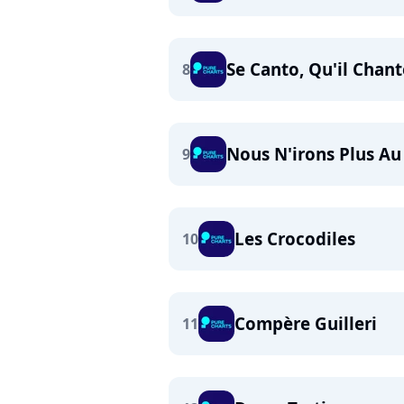
Se Canto, Qu'il Chant
8
Nous N'irons Plus Au
9
Les Crocodiles
10
Compère Guilleri
11