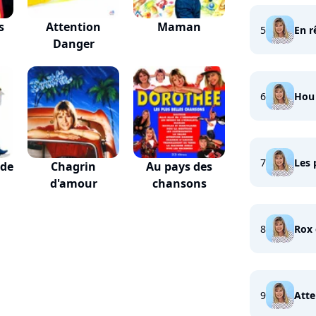
s
Attention
Maman
5
En r
Danger
6
Hou 
7
Les 
 de
Chagrin
Au pays des
d'amour
chansons
8
Rox 
9
Atte