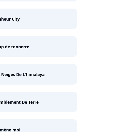
heur City
p de tonnerre
 Neiges De L'himalaya
emblement De Terre
mène moi