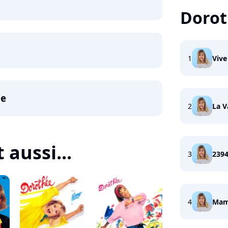
Doro
1
Vive
de
2
La V
 aussi...
3
239
4
Ma