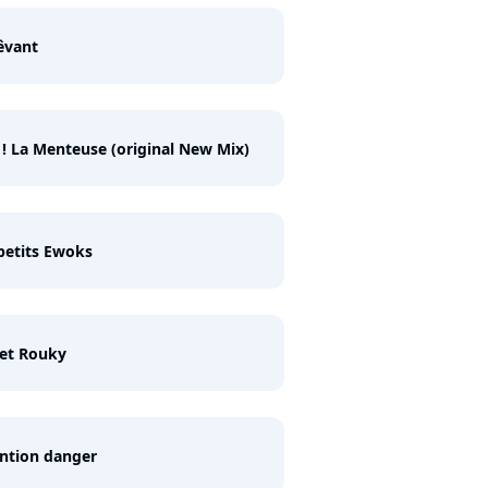
êvant
! La Menteuse (original New Mix)
petits Ewoks
et Rouky
ntion danger