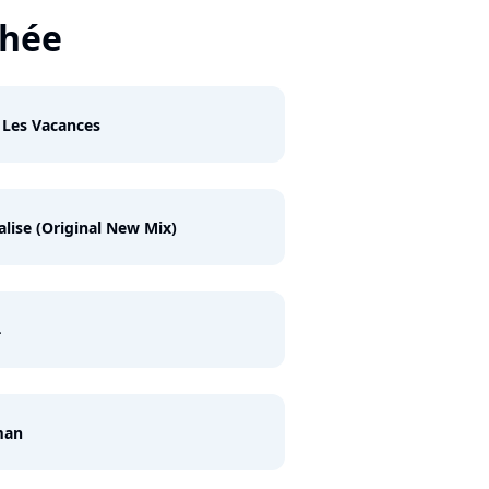
thée
 Les Vacances
alise (Original New Mix)
4
man