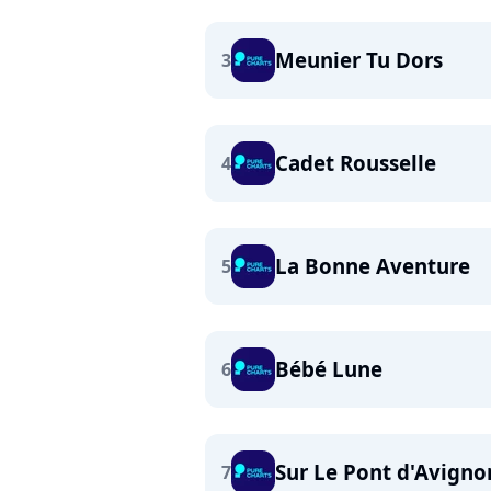
Meunier Tu Dors
3
Cadet Rousselle
4
La Bonne Aventure
5
Bébé Lune
6
Sur Le Pont d'Avigno
7