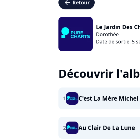
arrow_left
Retour
Le Jardin Des C
Dorothée
Date de sortie: 5
Découvrir l'a
C'est La Mère Michel
1
Au Clair De La Lune
2