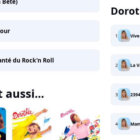
 Bête)
Doro
mour
1
Vive
anté du Rock'n Roll
2
La V
 aussi...
3
239
4
Ma