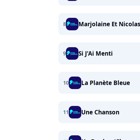
Marjolaine Et Nicola
8
Si J'Ai Menti
9
La Planète Bleue
10
Une Chanson
11