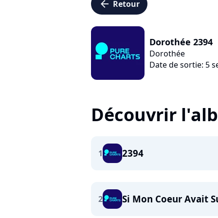
arrow_left
Retour
Dorothée 2394
Dorothée
Date de sortie: 5
Découvrir l'a
2394
1
Si Mon Coeur Avait S
2