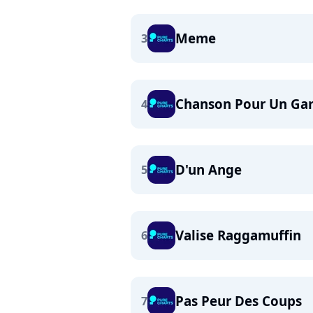
Meme
3
Chanson Pour Un Ga
4
D'un Ange
5
Valise Raggamuffin
6
Pas Peur Des Coups
7