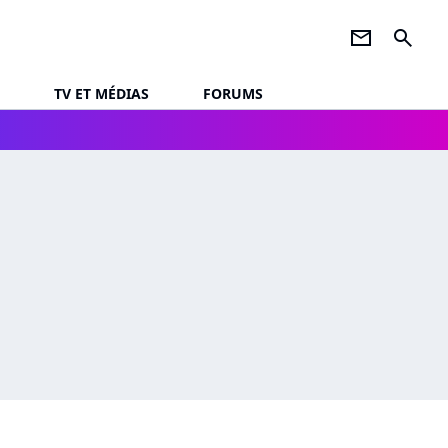
newsletter
search
TV ET MÉDIAS
FORUMS