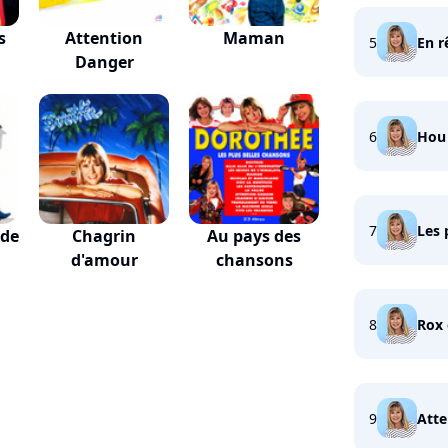
s
Attention
Maman
5
En r
Danger
6
Hou 
7
Les 
 de
Chagrin
Au pays des
d'amour
chansons
8
Rox 
9
Atte