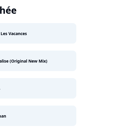
thée
 Les Vacances
alise (Original New Mix)
4
man