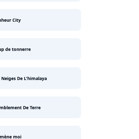
heur City
p de tonnerre
 Neiges De L'himalaya
emblement De Terre
mène moi