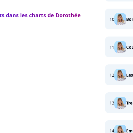
ts dans les charts de Dorothée
10
Bon
11
Cou
12
Les
13
Tr
14
Em