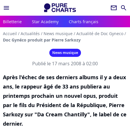
menu
newsletter
search
Billetterie
Star Academy
Charts français
Accueil
/
Actualités
/
News musique
/
Actualité de Doc Gyneco
/
Doc Gynéco produit par Pierre Sarkozy
News musique
Publié le 17 mars 2008 à 02:00
Après l'échec de ses derniers albums il y a deux
ans, le rappeur âgé de 33 ans publiera au
printemps prochain un nouvel opus, produit
par le fils du Président de la République, Pierre
Sarkozy sur "Da Cream Chantilly", le label de ce
dernier.