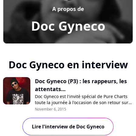
A propos de
Doc Gyneco
Doc Gyneco en interview
Doc Gyneco (P3) : les rappeurs, les
attentats...
Doc Gyneco est l'invité spécial de Pure Charts
toute la journée à l'occasion de son retour sur
scène. L'artiste évoque l'état du rap aujourd'hui,
November 6, 2015
les reprises, la censure et l'atmosphère en
France, notamment depuis les attentats de
Lire l'interview de Doc Gyneco
janvier dernier.