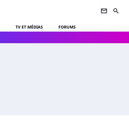
newsletter
search
TV ET MÉDIAS
FORUMS