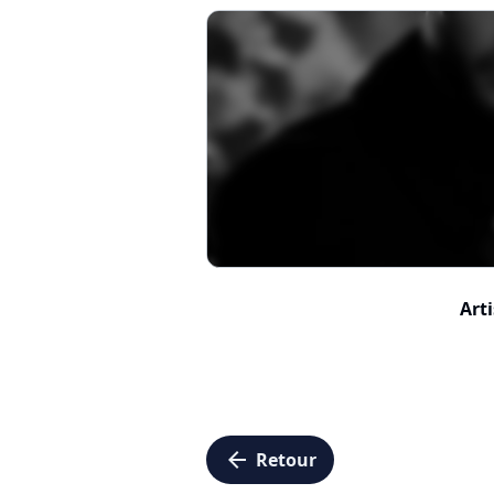
Arti
arrow_left
Retour