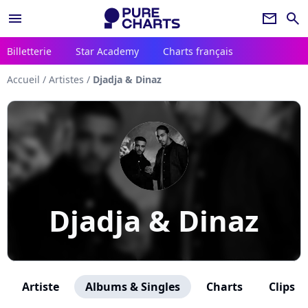
menu
newsletter
search
Billetterie
Star Academy
Charts français
Accueil
/
Artistes
/
Djadja & Dinaz
Djadja & Dinaz
Artiste
Albums & Singles
Charts
Clips