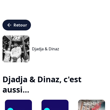
arrow_left
Retour
Djadja & Dinaz
Djadja & Dinaz, c'est
aussi...