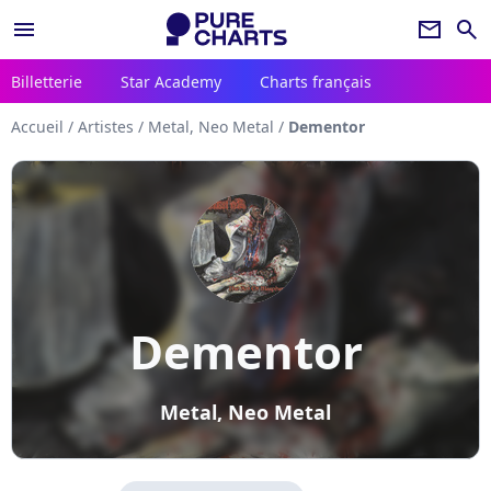
menu
newsletter
search
Billetterie
Star Academy
Charts français
Accueil
/
Artistes
/
Metal, Neo Metal
/
Dementor
Dementor
Metal, Neo Metal