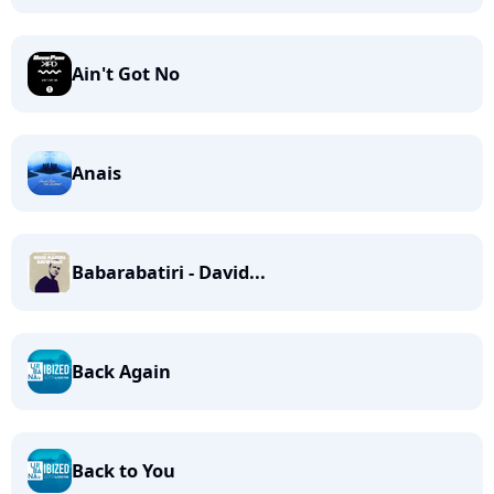
Ain't Got No
Anais
Babarabatiri - David...
Back Again
Back to You