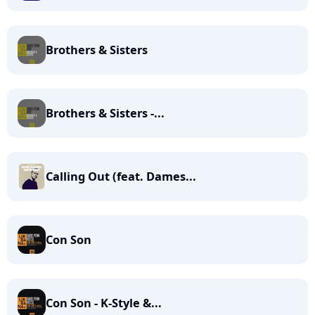
Brothers & Sisters
Brothers & Sisters -...
Calling Out (feat. Dames...
Con Son
Con Son - K-Style &...