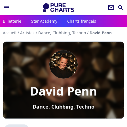
menu
newsletter
search
Billetterie
Star Academy
Charts français
Accueil
/
Artistes
/
Dance, Clubbing, Techno
/
David Penn
David Penn
Dance, Clubbing, Techno