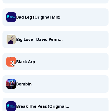
Bad Leg (Original Mix)
Big Love - David Penn...
Black Arp
Bombin
Break The Peas (Original...