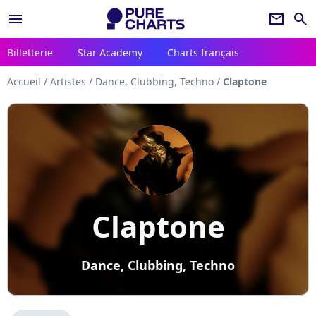
menu
newsletter
search
Billetterie
Star Academy
Charts français
Accueil
/
Artistes
/
Dance, Clubbing, Techno
/
Claptone
Claptone
Dance, Clubbing, Techno