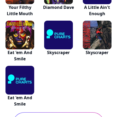
Your Filthy
Diamond Dave
A Little Ain't
Little Mouth
Enough
Eat 'em And
Skyscraper
Skyscraper
Smile
Eat 'em And
Smile