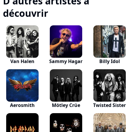
D'autres artistes à
découvrir
Van Halen
Sammy Hagar
Billy Idol
Aerosmith
Mötley Crüe
Twisted Sister