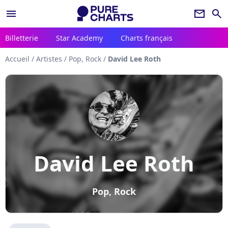
menu
newsletter
search
Billetterie
Star Academy
Charts français
Accueil
/
Artistes
/
Pop, Rock
/
David Lee Roth
David Lee Roth
Pop, Rock