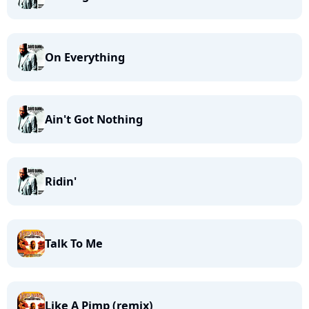
On Everything
Ain't Got Nothing
Ridin'
Talk To Me
Like A Pimp (remix)