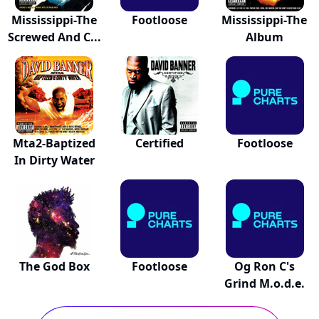
Mississippi-The
Footloose
Mississippi-The
Screwed And C...
Album
Mta2-Baptized
Certified
Footloose
In Dirty Water
The God Box
Footloose
Og Ron C's
Grind M.o.d.e.