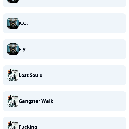
K.O.
Fly
Lost Souls
Gangster Walk
Fucking