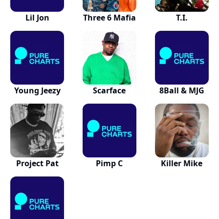
Lil Jon
Three 6 Mafia
T.I.
Young Jeezy
Scarface
8Ball & MJG
Project Pat
Pimp C
Killer Mike