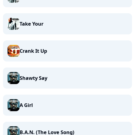
Take Your
Crank It Up
Shawty Say
A Girl
B.A.N. (The Love Song)