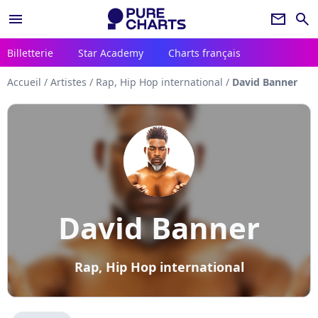
menu
newsletter
search
Billetterie
Star Academy
Charts français
Accueil
/
Artistes
/
Rap, Hip Hop international
/
David Banner
David Banner
Rap, Hip Hop international