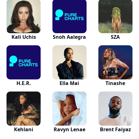
Kali Uchis
Snoh Aalegra
SZA
H.E.R.
Ella Mai
Tinashe
Kehlani
Ravyn Lenae
Brent Faiyaz