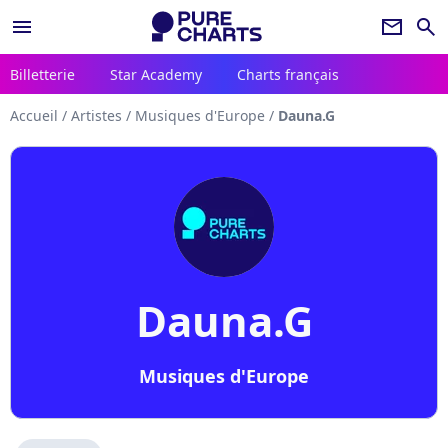
menu
newsletter
search
Billetterie
Star Academy
Charts français
Accueil
/
Artistes
/
Musiques d'Europe
/
Dauna.G
Dauna.G
Musiques d'Europe