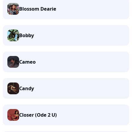
Blossom Dearie
Bobby
Cameo
Candy
Closer (Ode 2 U)