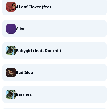
4 Leaf Clover (feat....
Alive
Babygirl (feat. Doechii)
Bad Idea
Barriers