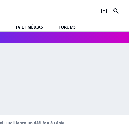
newsletter
search
TV ET MÉDIAS
FORUMS
el Ouali lance un défi fou à Lénie