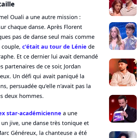
taille
amel Ouali a une autre mission :
sur chaque danse. Après Florent
lques pas de danse seul mais comme
en couple,
c'était au tour de Lénie
de
raphe. Et ce dernier lui avait demandé
s partenaires de ce soir, Jordan
eux. Un défi qui avait paniqué la
ns, persuadée qu'elle n'avait pas la
 les deux hommes.
ex star-académicienne
a une
r un jive, une danse très tonique et
Marc Généreux, la chanteuse a été