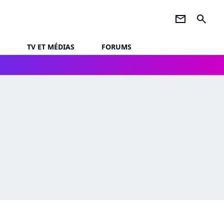
newsletter
search
TV ET MÉDIAS
FORUMS