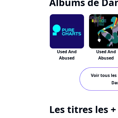
Albums de Da
Used And
Used And
Abused
Abused
Voir tous les
Da
Les titres les 