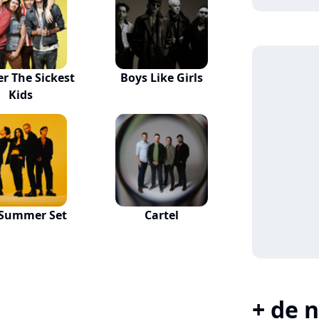
er The Sickest
Boys Like Girls
Kids
 Summer Set
Cartel
+ de n