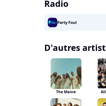
Radio
Party Foul
D'autres artis
The Maine
Al