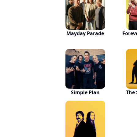
Mayday Parade
Forev
Simple Plan
The