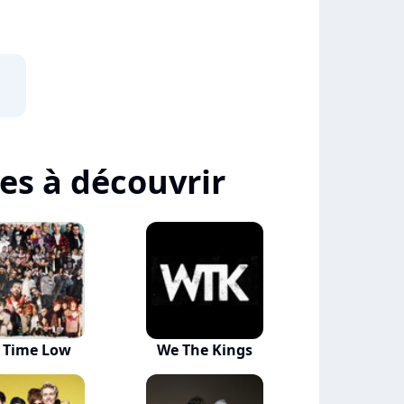
tes à découvrir
l Time Low
We The Kings