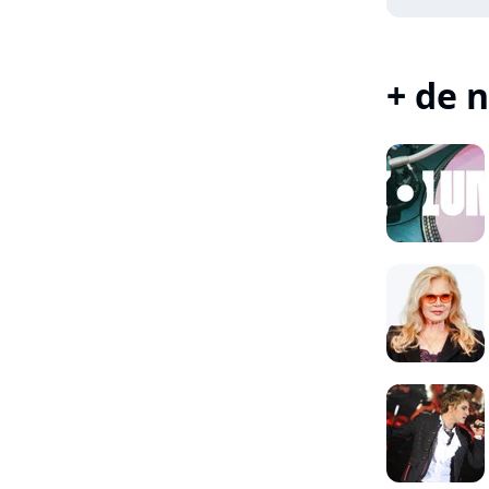
+ de n