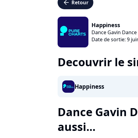
arrow_left
Retour
Happiness
Dance Gavin Dance
Date de sortie: 9 ju
Decouvrir le s
Happiness
Dance Gavin D
aussi...