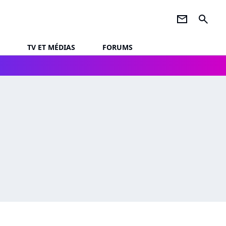
newsletter
search
TV ET MÉDIAS
FORUMS