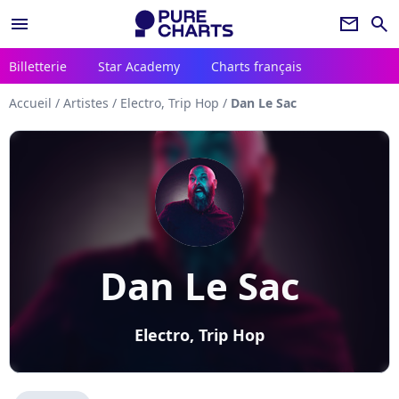
menu
newsletter
search
Billetterie
Star Academy
Charts français
Accueil
/
Artistes
/
Electro, Trip Hop
/
Dan Le Sac
Dan Le Sac
Electro, Trip Hop