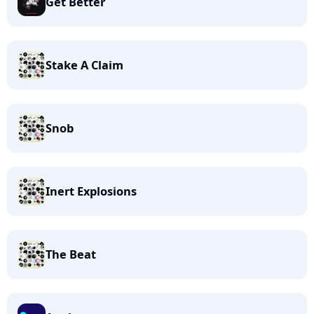
Get Better
Stake A Claim
Snob
Inert Explosions
The Beat