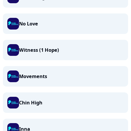
No Love
Witness (1 Hope)
Movements
Chin High
Inna