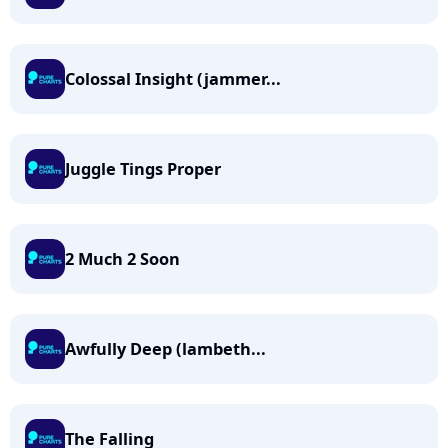
Colossal Insight (jammer...
Juggle Tings Proper
2 Much 2 Soon
Awfully Deep (lambeth...
The Falling