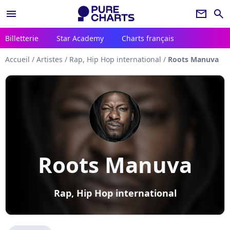
menu
newsletter
search
Billetterie
Star Academy
Charts français
Accueil
/
Artistes
/
Rap, Hip Hop international
/
Roots Manuva
Roots Manuva
Rap, Hip Hop international