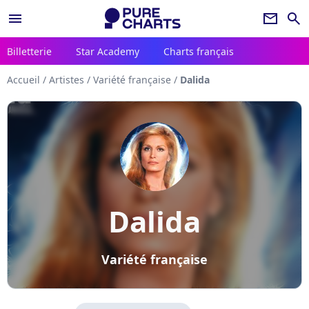
menu
newsletter
search
Billetterie
Star Academy
Charts français
Accueil
/
Artistes
/
Variété française
/
Dalida
Dalida
Variété française