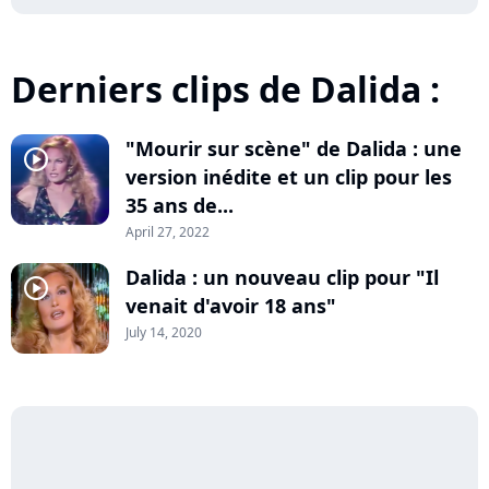
Derniers clips de Dalida :
"Mourir sur scène" de Dalida : une
player2
version inédite et un clip pour les
35 ans de...
April 27, 2022
Dalida : un nouveau clip pour "Il
player2
venait d'avoir 18 ans"
July 14, 2020