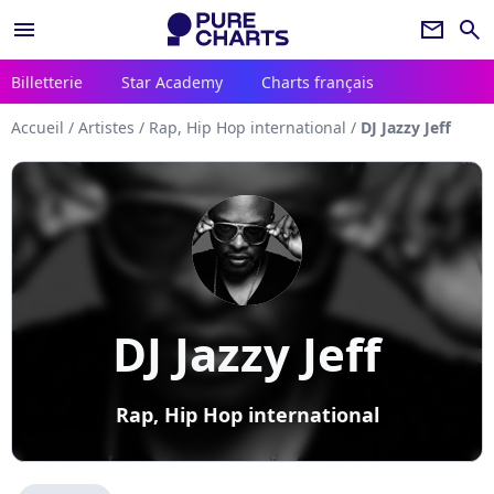
menu
newsletter
search
Billetterie
Star Academy
Charts français
Accueil
/
Artistes
/
Rap, Hip Hop international
/
DJ Jazzy Jeff
DJ Jazzy Jeff
Rap, Hip Hop international