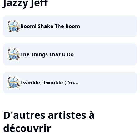
Jazzy Jeff
Boom! Shake The Room
The Things That U Do
Twinkle, Twinkle (i'm...
D'autres artistes à
découvrir