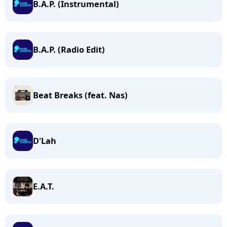
B.A.P. (Instrumental)
B.A.P. (Radio Edit)
Beat Breaks (feat. Nas)
D'Lah
E.A.T.