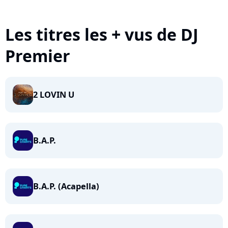
Les titres les + vus de DJ
Premier
2 LOVIN U
B.A.P.
B.A.P. (Acapella)