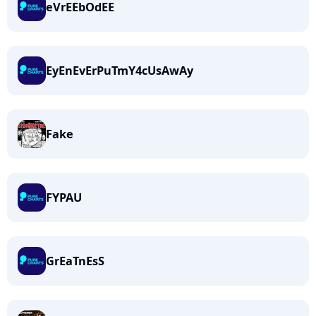
eVrEEbOdEE
EyEnEvErPuTmY4cUsAwAy
Fake
FYPAU
GrEaTnEsS