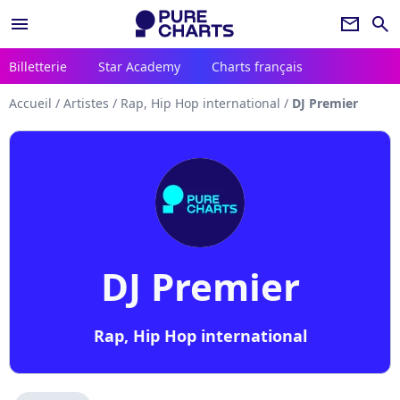
menu
newsletter
search
Billetterie
Star Academy
Charts français
Accueil
/
Artistes
/
Rap, Hip Hop international
/
DJ Premier
DJ Premier
Rap, Hip Hop international